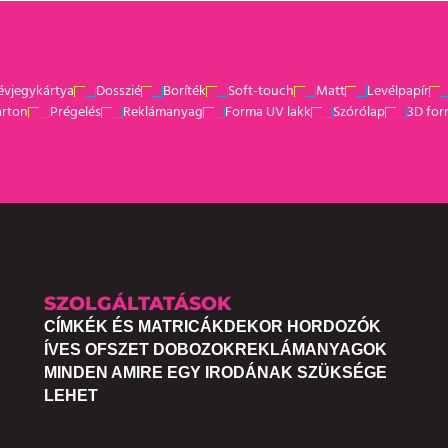
évjegykártya
Dosszié
Boríték
Soft-touch
Matt
Levélpapír
arton
Prégelés
Reklámanyag
Forma UV lakk
Szórólap
3D for
SZOLGÁLTATÁSOK
CÍMKÉK ÉS MATRICÁK
DEKOR HORDOZÓK
ÍVES OFSZET DOBOZOK
REKLÁMANYAGOK
MINDEN AMIRE EGY IRODÁNAK SZÜKSÉGE
LEHET