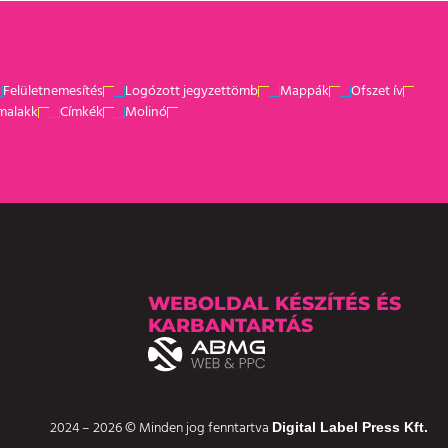
Felületnemesítés
Logózott jegyzettömb
Mappák
Ofszet ív
malakk
Címkék
Molinó
WEBOLDAL KÉSZÍTÉS ÉS
KARBANTARTÁS
2024 – 2026 © Minden jog fenntartva
Digital Label Press Kft.