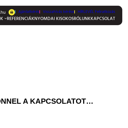
Ajánlatkérés
Visszahívás kérése
HÍRLEVÉL Feliratkozás
.hu
OK
REFERENCIÁK
NYOMDAI KISOKOS
RÓLUNK
KAPCSOLAT
 ÖNNEL A KAPCSOLATOT…