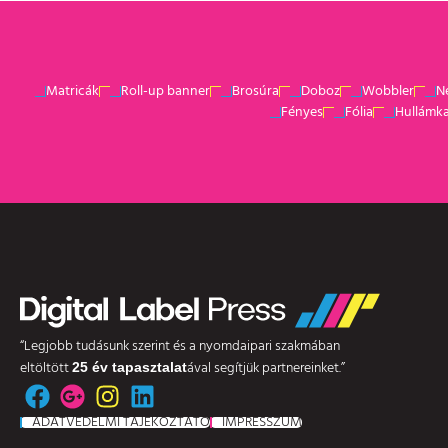
Matricák
Roll-up banner
Brosúra
Doboz
Wobbler
N
Fényes
Fólia
Hullámk
“Legjobb tudásunk szerint és a nyomdaipari szakmában
eltöltött
ával segítjük partnereinket.”
25 év tapasztalat
ADATVÉDELMI TÁJÉKOZTATÓ
IMPRESSZUM