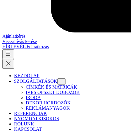
Ajánlatkérés
Visszahívás kérése
HÍRLEVÉL Feliratkozás
KEZDŐLAP
SZOLGÁLTATÁSOK
CÍMKÉK ÉS MATRICÁK
ÍVES OFSZET DOBOZOK
IRODA
DEKOR HORDOZÓK
REKLÁMANYAGOK
REFERENCIÁK
NYOMDAI KISOKOS
RÓLUNK
KAPCSOLAT